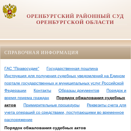
ОРЕНБУРГСКИЙ РАЙОННЫЙ СУД
ОРЕНБУРГСКОЙ ОБЛАСТИ
СПРАВОЧНАЯ ИНФОРМАЦИЯ
ГАС "Правосудие"
Государственная пошлина
Инструкция для получения судебных уведомлений на Едином
портале государственных и муниципальных услуг Российской
Федерации
Контакты
Образцы документов
Порядок и
время приема граждан
Порядок обжалования судебных
актов
Примирительные процедуры
Реквезиты счета для
учета операций со средствами, поступающими во временное
распоряжение
Порядок обжалования судебных актов