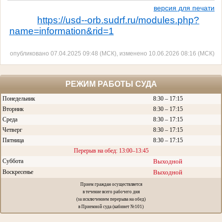
версия для печати
https://usd--orb.sudrf.ru/modules.php?
name=information&rid=1
опубликовано 07.04.2025 09:48 (МСК), изменено 10.06.2026 08:16 (МСК)
РЕЖИМ РАБОТЫ СУДА
Понедельник
8:30 – 17:15
Вторник
8:30 – 17:15
Среда
8:30 – 17:15
Четверг
8:30 – 17:15
Пятница
8:30 – 17:15
Перерыв на обед: 13:00–13:45
Суббота
Выходной
Воскресенье
Выходной
Прием граждан осуществляется
в течение всего рабочего дня
(за исключением перерыва на обед)
в Приемной суда (кабинет №101)