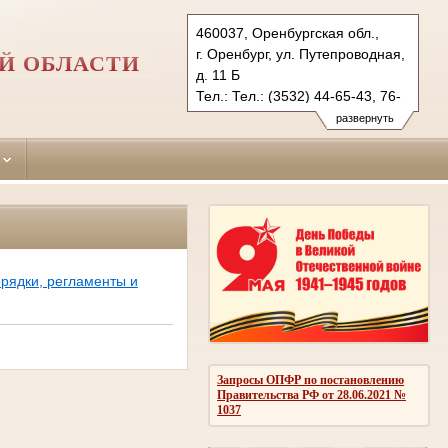
460037, Оренбургская обл.,
г. Оренбург, ул. Путепроводная,
Й ОБЛАСТИ
д. 11 Б
Тел.: Тел.: (3532) 44-65-43, 76-
13-98
развернуть
orenburgsky.orb@sudrf.ru
рядки, регламенты и
Запросы ОПФР по постановлению
Правительства РФ от 28.06.2021 №
1037