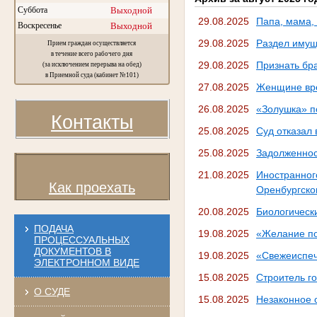
Суббота
Выходной
29.08.2025
Папа, мама,
Воскресенье
Выходной
29.08.2025
Раздел имущ
Прием граждан осуществляется
в течение всего рабочего дня
29.08.2025
Признать бр
(за исключением перерыва на обед)
в Приемной суда (кабинет №101)
27.08.2025
Женщине вре
26.08.2025
«Золушка» п
Контакты
25.08.2025
Суд отказал 
25.08.2025
Задолженнос
21.08.2025
Иностранног
Как проехать
Оренбургско
20.08.2025
Биологически
ПОДАЧА
19.08.2025
«Желание по
ПРОЦЕССУАЛЬНЫХ
ДОКУМЕНТОВ В
19.08.2025
«Свежеиспеч
ЭЛЕКТРОННОМ ВИДЕ
15.08.2025
Строитель г
О СУДЕ
15.08.2025
Незаконное 