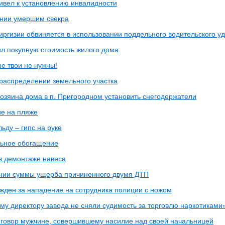
ивел к установлению инвалидности
ании умершим свекра
иргизии обвиняется в использовании поддельного водительского у
л покупную стоимость жилого дома
е твои не нужны!
ераспределении земельного участка
хозяина дома в п. Пригородном установить снегодержатели
е на пляже
ьду – гипс на руке
ьное обогащение
 в демонтаже навеса
ании суммы ущерба причиненного двумя ДТП
жден за нападение на сотрудника полиции с ножом
му директору завода не сняли судимость за торговлю наркотиками
говор мужчине, совершившему насилие над своей начальницей