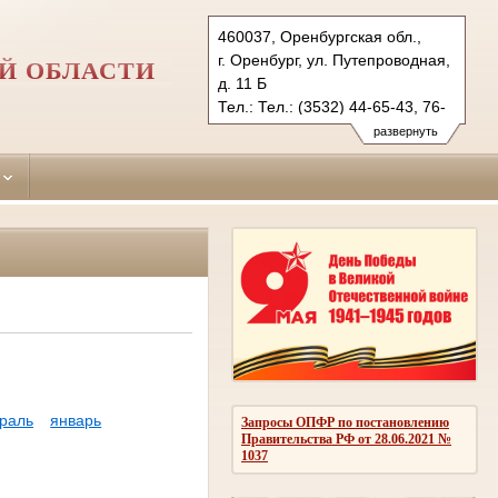
460037, Оренбургская обл.,
г. Оренбург, ул. Путепроводная,
Й ОБЛАСТИ
д. 11 Б
Тел.: Тел.: (3532) 44-65-43, 76-
13-98
развернуть
orenburgsky.orb@sudrf.ru
раль
январь
Запросы ОПФР по постановлению
Правительства РФ от 28.06.2021 №
1037