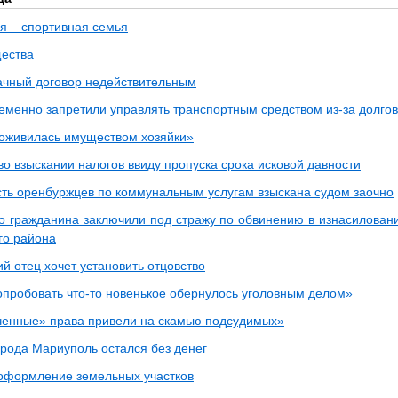
 я – спортивная семья
ества
ачный договор недействительным
менно запретили управлять транспортным средством из-за долго
оживилась имуществом хозяйки»
во взыскании налогов ввиду пропуска срока исковой давности
ть оренбуржцев по коммунальным услугам взыскана судом заочно
о гражданина заключили под стражу по обвинению в изнасилован
го района
й отец хочет установить отцовство
пробовать что-то новенькое обернулось уголовным делом»
енные» права привели на скамью подсудимых»
орода Мариуполь остался без денег
оформление земельных участков