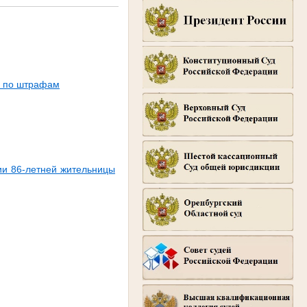
в по штрафам
ии 86-летней жительницы