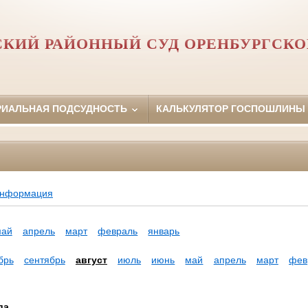
СКИЙ РАЙОННЫЙ СУД ОРЕНБУРГСКО
РИАЛЬНАЯ ПОДСУДНОСТЬ
КАЛЬКУЛЯТОР ГОСПОШЛИНЫ
информация
май
апрель
март
февраль
январь
брь
сентябрь
август
июль
июнь
май
апрель
март
фев
да