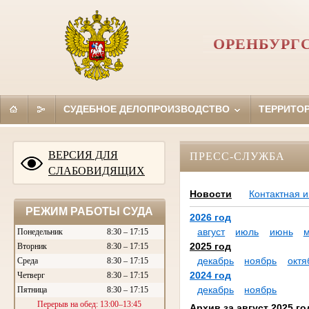
ОРЕНБУРГ
СУДЕБНОЕ ДЕЛОПРОИЗВОДСТВО
ТЕРРИТО
ВЕРСИЯ ДЛЯ
ПРЕСС-СЛУЖБА
СЛАБОВИДЯЩИХ
Новости
Контактная 
РЕЖИМ РАБОТЫ СУДА
2026 год
август
июль
июнь
Понедельник
8:30 – 17:15
2025 год
Вторник
8:30 – 17:15
декабрь
ноябрь
октя
Среда
8:30 – 17:15
2024 год
Четверг
8:30 – 17:15
декабрь
ноябрь
Пятница
8:30 – 17:15
Перерыв на обед: 13:00–13:45
Архив за август 2025 го