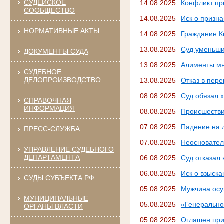
СУДЕЙСКОЕ
14.08.2025
Конфликт пр
СООБЩЕСТВО
14.08.2025
Иск о призн
НОРМАТИВНЫЕ АКТЫ
14.08.2025
Гражданин К
13.08.2025
Суд уменьши
ДОКУМЕНТЫ СУДА
13.08.2025
Алименты мн
СУДЕБНОЕ
ДЕЛОПРОИЗВОДСТВО
13.08.2025
Отказ в пер
08.08.2025
Суд обязал 
СПРАВОЧНАЯ
ИНФОРМАЦИЯ
08.08.2025
Происшестви
07.08.2025
Падение на л
ПРЕСС-СЛУЖБА
07.08.2025
Неосновател
УПРАВЛЕНИЕ СУДЕБНОГО
ДЕПАРТАМЕНТА
06.08.2025
Суд отказал
06.08.2025
Иск о взыск
СУДЫ СУБЪЕКТА РФ
05.08.2025
Мужчина осу
МУНИЦИПАЛЬНЫЕ
05.08.2025
«Генерально
ОРГАНЫ ВЛАСТИ
05.08.2025
Оглашен при