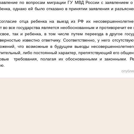
авление по вопросам миграции ГУ МВД России с заявлением о 
енка, однако ей было отказано в принятии заявления и разъясн
согласие отца ребенка на выезд из РФ их несовершеннолетне
т во все государства является необоснованным и противоречит ее
вое, так и ребенка, в том числе путем переезда в другое госу
верностью известно ответчику. Соответственно, у него отсутству
ожений, что возможные в будущем выезды несовершеннолетнег
лительный, либо постоянный характер, препятствующий его общен
вые требования, полагая их обоснованными и законными. Р
ию.
опубли