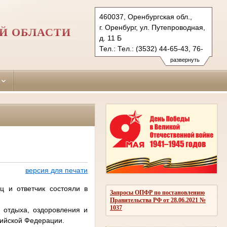
460037, Оренбургская обл.,
г. Оренбург, ул. Путепроводная,
Й ОБЛАСТИ
д. 11 Б
Тел.: Тел.: (3532) 44-65-43, 76-
13-98
развернуть
orenburgsky.orb@sudrf.ru
версия для печати
ц и ответчик состояли в
Запросы ОПФР по постановлению
Правительства РФ от 28.06.2021 №
1037
 отдыха, оздоровления и
сийской Федерации.