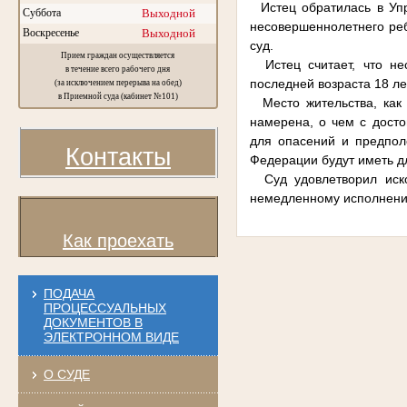
Истец обратилась в Упр
Суббота
Выходной
несовершеннолетнего реб
Воскресенье
Выходной
суд.
Прием граждан осуществляется
Истец считает, что не
в течение всего рабочего дня
последней возраста 18 ле
(за исключением перерыва на обед)
в Приемной суда (кабинет №101)
Место жительства, как с
намерена, о чем с досто
для опасений и предпол
Контакты
Федерации будут иметь д
Суд удовлетворил иско
немедленному исполнен
Как проехать
ПОДАЧА
ПРОЦЕССУАЛЬНЫХ
ДОКУМЕНТОВ В
ЭЛЕКТРОННОМ ВИДЕ
О СУДЕ