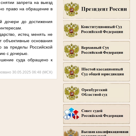
снятии запрета на выезд
ено право на обращение в
й дочери до достижения
 интересам.
дарство, истец менять не
ют объективные основания
о за пределы Российской
ию с дочерью.
ешение суда обращено к
ковано 30.05.2025 06:48 (МСК)