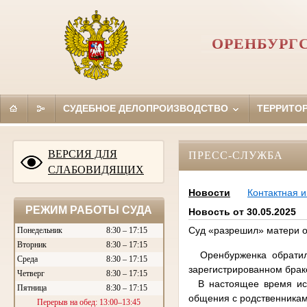
ОРЕНБУРГ
СУДЕБНОЕ ДЕЛОПРОИЗВОДСТВО
ТЕРРИТО
ВЕРСИЯ ДЛЯ
ПРЕСС-СЛУЖБА
СЛАБОВИДЯЩИХ
Новости
Контактная 
РЕЖИМ РАБОТЫ СУДА
Новость от 30.05.2025
Суд «разрешил» матери о
Понедельник
8:30 – 17:15
Вторник
8:30 – 17:15
Оренбурженка обратилас
Среда
8:30 – 17:15
зарегистрированном бра
Четверг
8:30 – 17:15
В настоящее время исте
Пятница
8:30 – 17:15
общения с родственникам
Перерыв на обед: 13:00–13:45