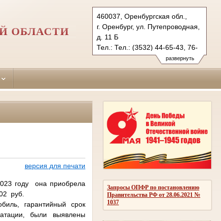
460037, Оренбургская обл.,
г. Оренбург, ул. Путепроводная,
Й ОБЛАСТИ
д. 11 Б
Тел.: Тел.: (3532) 44-65-43, 76-
13-98
развернуть
orenburgsky.orb@sudrf.ru
версия для печати
2023 году она приобрела
Запросы ОПФР по постановлению
02 руб.
Правительства РФ от 28.06.2021 №
1037
биль, гарантийный срок
уатации, были выявлены