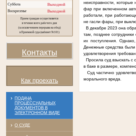
неисправности, которые 
Суббота
Выходной
фар при включенном авто
Воскресенье
Выходной
работали, при работающе
Прием граждан осуществляется
не гасли фары, при выкл
в течение всего рабочего дня
В декабре 2023 она обра
(за исключением перерыва на обед)
в Приемной суда (кабинет №101)
там, позднее сотрудники 
их поступления. Однако,
Денежные средства были 
Контакты
удовлетворения требован
Просила суд взыскать с о
в баке в размере, компе
Суд частично удовлетво
морального вреда.
Как проехать
ПОДАЧА
ПРОЦЕССУАЛЬНЫХ
ДОКУМЕНТОВ В
ЭЛЕКТРОННОМ ВИДЕ
О СУДЕ