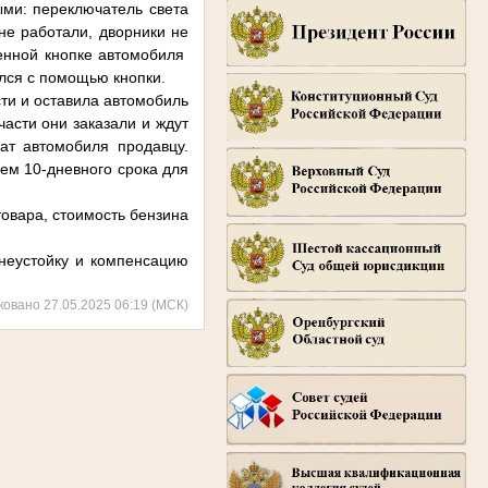
ыми: переключатель света
не работали, дворники не
ченной кнопке автомобиля
лся с помощью кнопки.
ти и оставила автомобиль
части они заказали и ждут
рат автомобиля продавцу.
ем 10-дневного срока для
товара, стоимость бензина
неустойку и компенсацию
ковано 27.05.2025 06:19 (МСК)