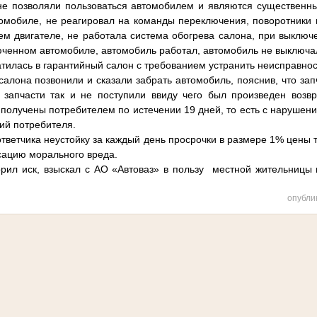
не позволяли пользоваться автомобилем и являются существенн
мобиле, не реагировал на команды переключения, поворотники 
м двигателе, не работала система обогрева салона, при выклю
юченном автомобиле, автомобиль работал, автомобиль не выключа
тилась в гарантийный салон с требованием устранить неисправнос
салона позвонили и сказали забрать автомобиль, пояснив, что зап
 запчасти так и не поступили ввиду чего был произведен возв
получены потребителем по истечении 19 дней, то есть с нарушени
ий потребителя.
тветчика неустойку за каждый день просрочки в размере 1% цены 
нсацию морального вреда.
рил иск, взыскал с АО «Автоваз» в пользу местной жительницы 
опубли