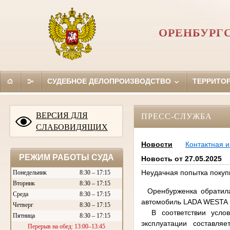
ОРЕНБУРГ
СУДЕБНОЕ ДЕЛОПРОИЗВОДСТВО
ТЕРРИТО
ВЕРСИЯ ДЛЯ
ПРЕСС-СЛУЖБА
СЛАБОВИДЯЩИХ
Новости
Контактная 
РЕЖИМ РАБОТЫ СУДА
Новость от 27.05.2025
Неудачная попытка покуп
Понедельник
8:30 – 17:15
Вторник
8:30 – 17:15
Оренбурженка обратилас
Среда
8:30 – 17:15
автомобиль LADA WESTA S
Четверг
8:30 – 17:15
В соответствии услови
Пятница
8:30 – 17:15
эксплуатации составля
Перерыв на обед: 13:00–13:45