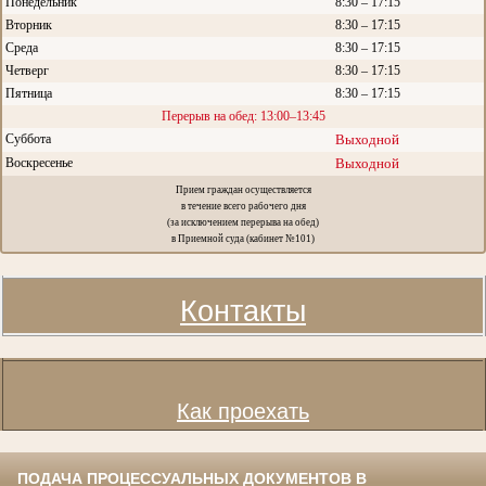
Понедельник
8:30 – 17:15
Вторник
8:30 – 17:15
Среда
8:30 – 17:15
Четверг
8:30 – 17:15
Пятница
8:30 – 17:15
Перерыв на обед: 13:00–13:45
Суббота
Выходной
Воскресенье
Выходной
Прием граждан осуществляется
в течение всего рабочего дня
(за исключением перерыва на обед)
в Приемной суда (кабинет №101)
Контакты
Как проехать
ПОДАЧА ПРОЦЕССУАЛЬНЫХ ДОКУМЕНТОВ В