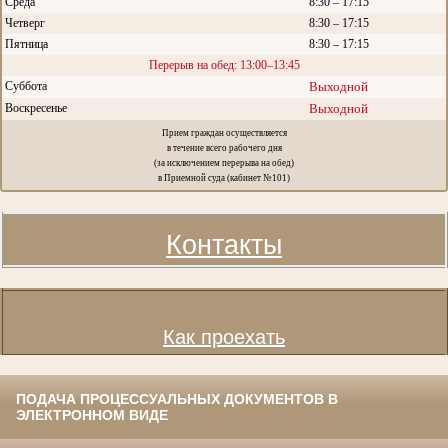
Среда
8:30 – 17:15
Четверг
8:30 – 17:15
Пятница
8:30 – 17:15
Перерыв на обед: 13:00–13:45
Суббота
Выходной
Воскресенье
Выходной
Прием граждан осуществляется
в течение всего рабочего дня
(за исключением перерыва на обед)
в Приемной суда (кабинет №101)
Контакты
Как проехать
ПОДАЧА ПРОЦЕССУАЛЬНЫХ ДОКУМЕНТОВ В
ЭЛЕКТРОННОМ ВИДЕ