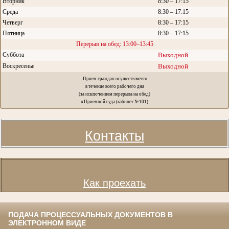
Вторник
8:30 – 17:15
Среда
8:30 – 17:15
Четверг
8:30 – 17:15
Пятница
8:30 – 17:15
Перерыв на обед: 13:00–13:45
Суббота
Выходной
Воскресенье
Выходной
Прием граждан осуществляется
в течение всего рабочего дня
(за исключением перерыва на обед)
в Приемной суда (кабинет №101)
Контакты
Как проехать
ПОДАЧА ПРОЦЕССУАЛЬНЫХ ДОКУМЕНТОВ В
ЭЛЕКТРОННОМ ВИДЕ