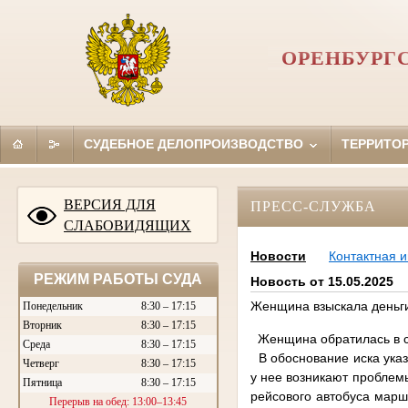
ОРЕНБУРГ
СУДЕБНОЕ ДЕЛОПРОИЗВОДСТВО
ТЕРРИТО
ВЕРСИЯ ДЛЯ
ПРЕСС-СЛУЖБА
СЛАБОВИДЯЩИХ
Новости
Контактная 
РЕЖИМ РАБОТЫ СУДА
Новость от 15.05.2025
Женщина взыскала деньги
Понедельник
8:30 – 17:15
Вторник
8:30 – 17:15
Женщина обратилась в су
Среда
8:30 – 17:15
В обоснование иска указа
Четверг
8:30 – 17:15
у нее возникают проблем
Пятница
8:30 – 17:15
рейсового автобуса марш
Перерыв на обед: 13:00–13:45