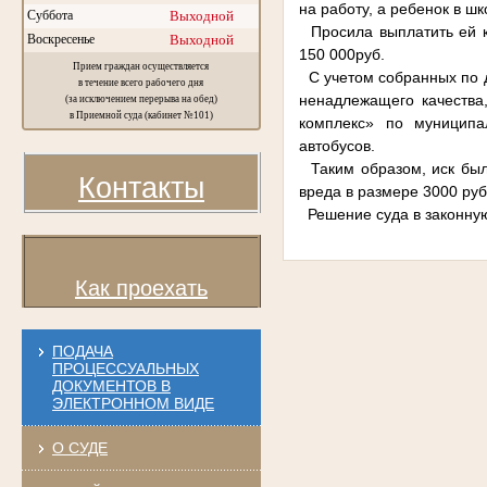
на работу, а ребенок в шк
Суббота
Выходной
Просила выплатить ей к
Воскресенье
Выходной
150 000руб.
Прием граждан осуществляется
С учетом собранных по де
в течение всего рабочего дня
ненадлежащего качества
(за исключением перерыва на обед)
в Приемной суда (кабинет №101)
комплекс» по муниципа
автобусов.
Таким образом, иск был 
Контакты
вреда в размере 3000 руб.
Решение суда в законную
Как проехать
ПОДАЧА
ПРОЦЕССУАЛЬНЫХ
ДОКУМЕНТОВ В
ЭЛЕКТРОННОМ ВИДЕ
О СУДЕ