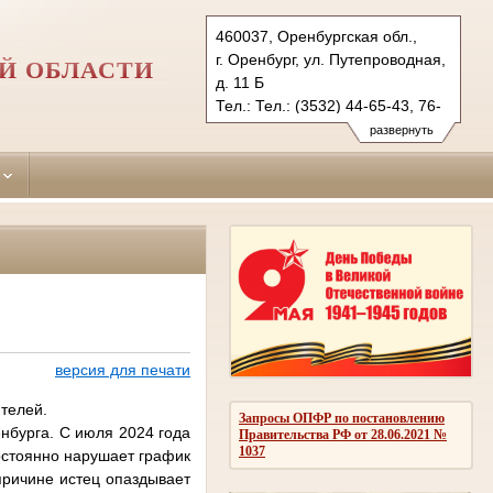
460037, Оренбургская обл.,
г. Оренбург, ул. Путепроводная,
Й ОБЛАСТИ
д. 11 Б
Тел.: Тел.: (3532) 44-65-43, 76-
13-98
развернуть
orenburgsky.orb@sudrf.ru
версия для печати
телей.
Запросы ОПФР по постановлению
енбурга. С июля 2024 года
Правительства РФ от 28.06.2021 №
1037
остоянно нарушает график
причине истец опаздывает