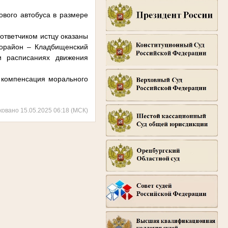
вого автобуса в размере
 ответчиком истцу оказаны
рорайон – Кладбищенский
и расписаниях движения
а компенсация морального
ковано 15.05.2025 06:18 (МСК)