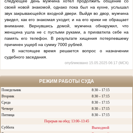
следующее день мужчина хотел продолжить общение со
своей новой знакомой, однако пока был на кухне, услышал
звук закрывающейся входной двери. Выйдя во двор, мужчина
увидел, как его знакомая уходит, и на его крики не обращает
внимание. Вернувшись домой, мужчина обнаружил, что
женщина ушла не с пустыми руками, а прихватила себе на
память его телефон. В результате хищения потерпевшему
причинен ущерб на сумму 7000 рублей.
В настоящее время решается вопрос о назначении
судебного заседания.
опубликовано 15.05.2025 06:17 (МСК)
РЕЖИМ РАБОТЫ СУДА
Понедельник
8:30 – 17:15
Вторник
8:30 – 17:15
Среда
8:30 – 17:15
Четверг
8:30 – 17:15
Пятница
8:30 – 17:15
Перерыв на обед: 13:00–13:45
Суббота
Выходной