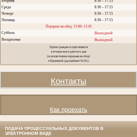
Вторник
8:30 – 17:15
Среда
8:30 – 17:15
Четверг
8:30 – 17:15
Пятница
8:30 – 17:15
Перерыв на обед: 13:00–13:45
Суббота
Выходной
Воскресенье
Выходной
Прием граждан осуществляется
в течение всего рабочего дня
(за исключением перерыва на обед)
в Приемной суда (кабинет №101)
Контакты
Как проехать
ПОДАЧА ПРОЦЕССУАЛЬНЫХ ДОКУМЕНТОВ В
ЭЛЕКТРОННОМ ВИДЕ