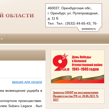
460037, Оренбургская обл.,
г. Оренбург, ул. Путепроводная,
Й ОБЛАСТИ
д. 11 Б
Тел.: Тел.: (3532) 44-65-43, 76-
13-98
развернуть
orenburgsky.orb@sudrf.ru
версия для печати
чика возмещение ущерба в
Запросы ОПФР по постановлению
Правительства РФ от 28.06.2021 №
1037
анспортное происшествие.
илем Subaru Legace , был