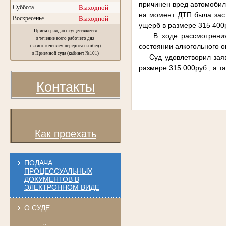
причинен вред автомобил
Суббота
Выходной
на момент ДТП была зас
Воскресенье
Выходной
ущерб в размере 315 400
Прием граждан осуществляется
В ходе рассмотрения де
в течение всего рабочего дня
состоянии алкогольного 
(за исключением перерыва на обед)
в Приемной суда (кабинет №101)
Суд удовлетворил заявле
размере 315 000руб., а т
Контакты
Как проехать
ПОДАЧА
ПРОЦЕССУАЛЬНЫХ
ДОКУМЕНТОВ В
ЭЛЕКТРОННОМ ВИДЕ
О СУДЕ