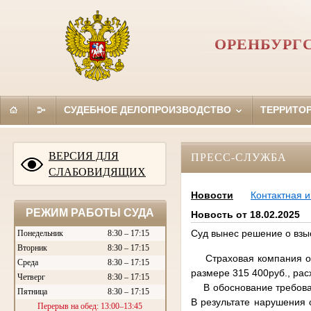
ОРЕНБУРГ
СУДЕБНОЕ ДЕЛОПРОИЗВОДСТВО
ТЕРРИТО
ВЕРСИЯ ДЛЯ
ПРЕСС-СЛУЖБА
СЛАБОВИДЯЩИХ
Новости
Контактная 
РЕЖИМ РАБОТЫ СУДА
Новость от 18.02.2025
Суд вынес решение о взы
Понедельник
8:30 – 17:15
Вторник
8:30 – 17:15
Страховая компания обра
Среда
8:30 – 17:15
размере 315 400руб., рас
Четверг
8:30 – 17:15
В обоснование требовани
Пятница
8:30 – 17:15
В результате нарушения 
Перерыв на обед: 13:00–13:45