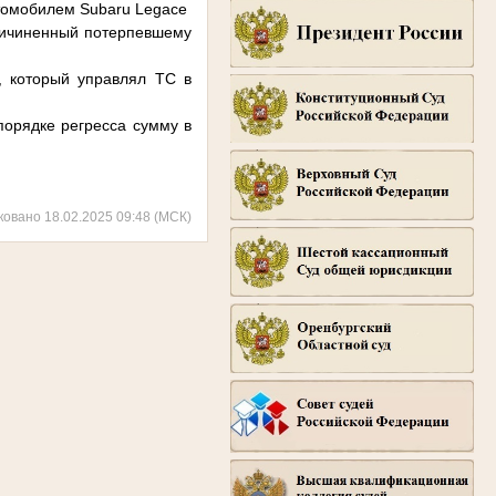
втомобилем Subaru Legace
ричиненный потерпевшему
, который управлял ТС в
порядке регресса сумму в
ковано 18.02.2025 09:48 (МСК)