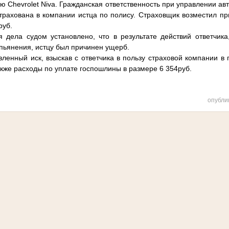
ю Chevrolet Niva. Гражданская ответственность при управлении а
трахована в компании истца по полису. Страховщик возместил п
руб.
ла судом установлено, что в результате действий ответчика
опьянения, истцу был причинен ущерб.
нный иск, взыскав с ответчика в пользу страховой компании в 
акже расходы по уплате госпошлины в размере 6 354руб.
опубли